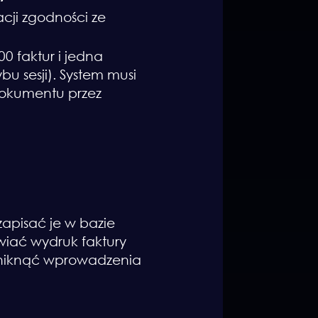
cji zgodności ze
00 faktur i jedna
u sesji). System musi
dokumentu przez
zapisać je w bazie
wiać wydruk faktury
 uniknąć wprowadzenia