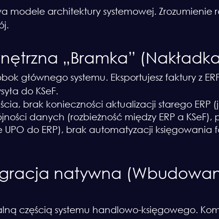
 modele architektury systemowej. Zrozumienie ró
j.
wnętrzna „Bramka” (Nakładka
bok głównego systemu. Eksportujesz faktury z ER
syła do KSeF.
jścia, brak konieczności aktualizacji starego ERP (
jności danych (rozbieżność między ERP a KSeF)
e UPO do ERP), brak automatyzacji księgowania 
tegracja natywna (Wbudowan
gralną częścią systemu handlowo-księgowego. Ko