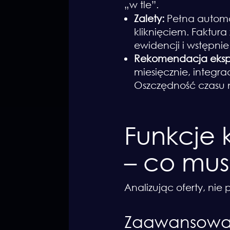
„w tle”.
Zalety:
Pełna automa
kliknięciem. Faktu
ewidencji i wstępnie
Rekomendacja eksp
miesięcznie, integ
Oszczędność czasu 
Funkcje
– co mus
Analizując oferty, nie
Zaawansowan