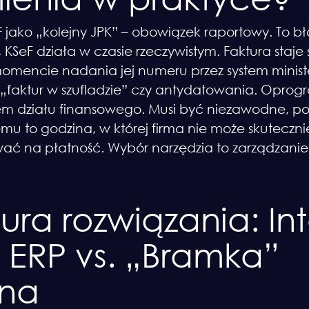
eF jako „kolejny JPK” – obowiązek raportowy. To 
 KSeF działa w czasie rzeczywistym. Faktura staj
encie nadania jej numeru przez system minister
 „faktur w szufladzie” czy antydatowania. Opro
rcem działu finansowego. Musi być niezawodne, 
emu to godzina, w której firma nie może skuteczni
ać na płatność. Wybór narzędzia to zarządzanie
tura rozwiązania: In
ERP vs. „Bramka”
zna