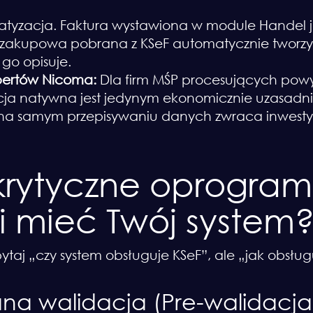
tyzacja. Faktura wystawiona w module Handel j
ra zakupowa pobrana z KSeF automatycznie twor
 go opisuje.
ertów Nicoma:
Dla firm MŚP procesujących powyż
racja natywna jest jedynym ekonomicznie uzasa
na samym przepisywaniu danych zwraca inwesty
 krytyczne oprogra
i mieć Twój system
 pytaj „czy system obsługuje KSeF”, ale „jak obsłu
a walidacja (Pre-walidacja