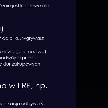
żnic jest kluczowe dla
)
P do pliku, wgrywasz
jeśli w ogóle możliwa).
, podwójna praca
faktur zakupowych.
a w ERP, np.
munikacja odbywa się