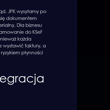
błąd. JPK wysyłamy po
e się dokumentem
ialny. Dla biznesu
gramowanie do KSeF
ponieważ każda
e wystawić faktury, a
 ryzykiem płynności
tegracja