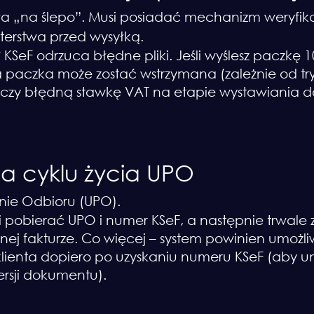
ła „na ślepo”. Musi posiadać mechanizm weryfika
terstwa przed wysyłką.
?
KSeF odrzuca błędne pliki. Jeśli wyślesz paczkę 1
 paczka może zostać wstrzymana (zależnie od tryb
 czy błędną stawkę VAT na etapie wystawiania 
a cyklu życia UPO
ie Odbioru (UPO).
 pobierać UPO i numer KSeF, a następnie trwale 
nej fakturze. Co więcej – system powinien umożli
klienta dopiero po uzyskaniu numeru KSeF (aby
rsji dokumentu).