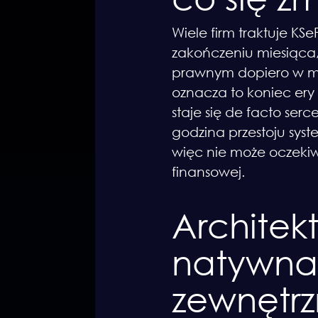
Wiele firm traktuje KS
zakończeniu miesiąca,
prawnym dopiero w mom
oznacza to koniec ery
staje się de facto se
godzina przestoju syst
więc nie może oczekiw
finansowej.
Architek
natywna 
zewnętr