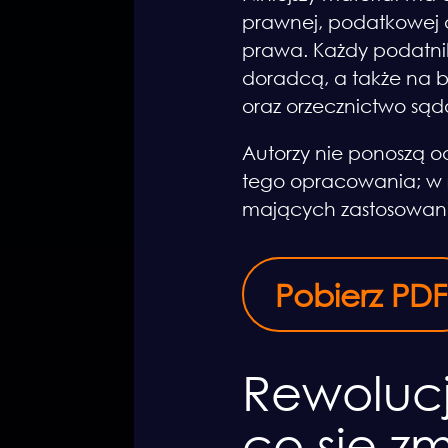
prawnej, podatkowej a
prawa. Każdy podatnik
doradcą, a także na b
oraz orzecznictwo są
Autorzy nie ponoszą o
tego opracowania; w r
mających zastosowani
Pobierz PDF
Rewoluc
co się z