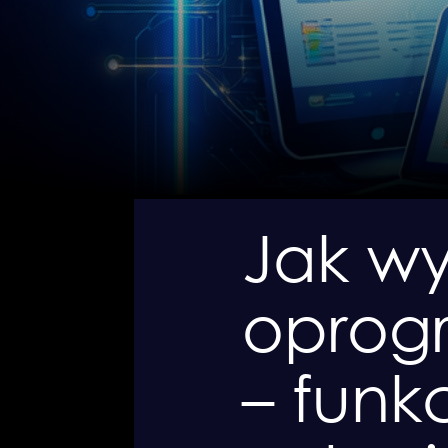
Jak w
oprog
– funkc