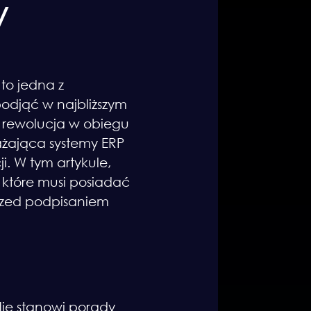
y
to jedna z
podjąć w najbliższym
a rewolucja w obiegu
rażająca systemy ERP
i. W tym artykule,
które musi posiadać
przed podpisaniem
Nie stanowi porady