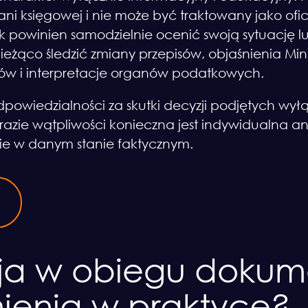
ni księgowej i nie może być traktowany jako ofi
 powinien samodzielnie ocenić swoją sytuację lu
ieżąco śledzić zmiany przepisów, objaśnienia Min
dów i interpretacje organów podatkowych.
dpowiedzialności za skutki decyzji podjętych wy
azie wątpliwości konieczna jest indywidualna an
e w danym stanie faktycznym.
ja w obiegu dokum
mienia w praktyce?