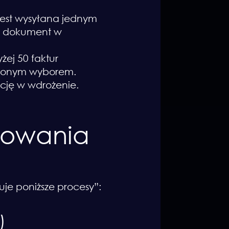
est wysyłana jednym
zy dokument w
ej 50 faktur
dnionym wyborem.
cję w wdrożenie.
mowania
?
guje poniższe procesy”:
)