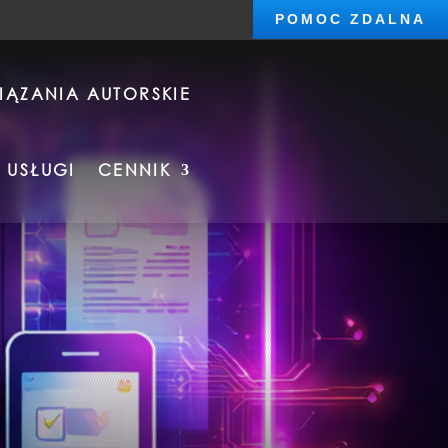
POMOC ZDALNA
IĄZANIA AUTORSKIE
USŁUGI
CENNIK