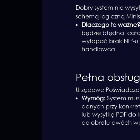
Dobry system nie wysy
schemą logiczną Minis
Dlaczego to ważne
będzie błędna, cała
wyłapać brak NIP-u
handlowca.
Pełna obsług
Urzędowe Poświadczen
Wymóg:
System musi
danych przy konkret
lub wysyłkę PDF do 
do obrotu dwóch we