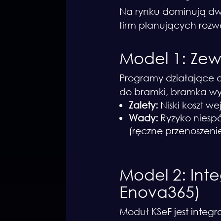
Na rynku dominują dwa
firm planujących rozwó
Model 1: Ze
Programy działające o
do bramki, bramka wy
Zalety:
Niski koszt we
Wady:
Ryzyko niespó
(ręczne przenoszeni
Model 2: In
Enova365)
Moduł KSeF jest inte