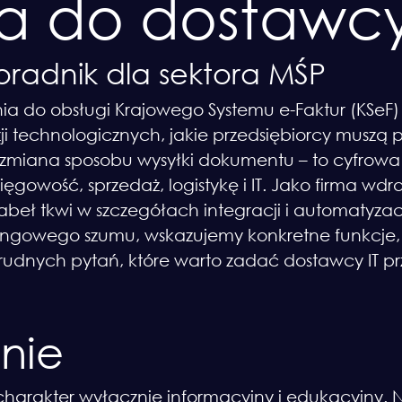
ia do dostawc
radnik dla sektora MŚP
 do obsługi Krajowego Systemu e-Faktur (KSeF) 
ji technologicznych, jakie przedsiębiorcy muszą 
lko zmiana sposobu wysyłki dokumentu – to cyfrow
sięgowość, sprzedaż, logistykę i IT. Jako firma wd
iabeł tkwi w szczegółach integracji i automatyzacj
gowego szumu, wskazujemy konkretne funkcje, 
ę trudnych pytań, które warto zadać dostawcy IT 
enie
 charakter wyłącznie informacyjny i edukacyjny. 