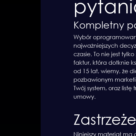
pytan
Kompletny po
Wybór oprogramowania
najważniejszych decyz
czasie. To nie jest ty
faktur, która dotknie k
od 15 lat, wiemy, że d
pozbawionym marketin
Twój system, oraz list
umowy.
Zastrzeż
Niniejszy materiał ma